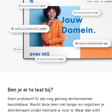
Ben je er te laat bij?
Geen probleem! Er zijn nog genoeg domeinnamen
beschikbaar. Wacht deze keer niet langer en registreer je
domeinnaam zodat niemand je voor is. Maar dan echt.